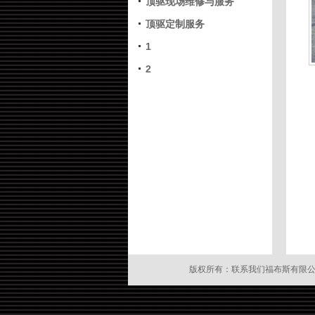
顶驱现场维修与服务
顶驱定制服务
1
2
版权所有：联系我们福布斯有限公司开户电