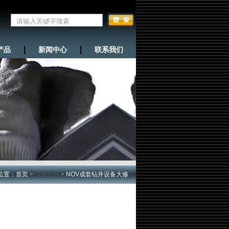
|
|
产品
新闻中心
联系我们
位置：
首页
>
技术服务
>
NOV成套钻井设备大修